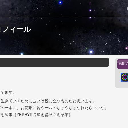
ロフィール
高田
って
ます
。
に生きていくために
占い
は役に立つ
もの
だと思い
ます
。
灯の一本に、お
花畑
に誘う一匹の
ちょうちょ
なれたらいいな。
術
を
師事
（ZEPHYR
占星術
講座２期
卒業
）