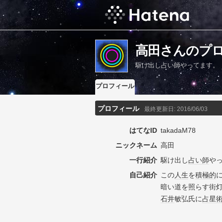
高田さんのプ
駆け出し占い師やってます。
プロフィール
プロフィール
最終更新日:
2016/06/03
はてなID
takadaM78
ニックネーム
高田
一行紹介
駆け出し
占い師
や
自己紹介
この
人生
を
積極的
暗い道を照らす街
石井
敏弘氏に
占星