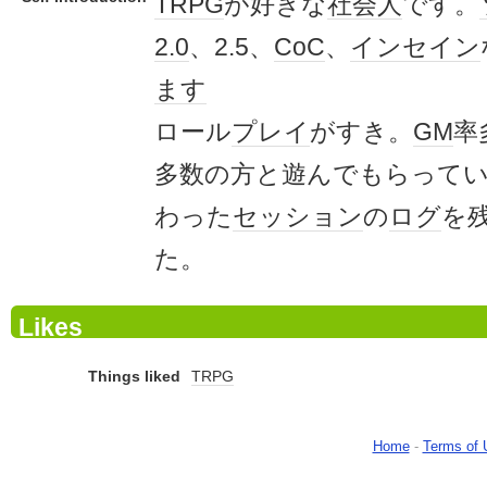
TRPG
が好きな
社会人
です。
2.0
、2.5、
CoC
、
インセイン
ます
ロール
プレイ
がすき。
GM
率
多数の方と遊んでもらって
わった
セッション
の
ログ
を
た。
Likes
Things liked
TRPG
Home
-
Terms of 