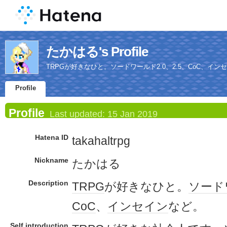
たかはる's Profile
TRPGが好きなひと。ソードワールド2.0、2.5、CoC、イン
Profile
Profile
Last updated:
15 Jan 2019
Hatena ID
takahaltrpg
Nickname
たかはる
Description
TRPG
が好きなひと。
ソード
CoC
、
インセイン
など。
Self introduction