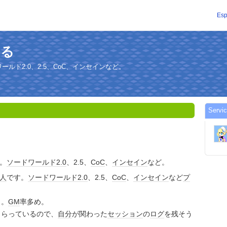
Esp
はる
ールド2.0、2.5、CoC、インセインなど。
Servi
。
ソードワールド
2.0
、2.5、
CoC
、
インセイン
など。
人
です。
ソードワールド
2.0
、2.5、
CoC
、
インセイン
など
プ
き。
GM
率多め。
もらっているので、
自分
が関わった
セッション
の
ログ
を残そう