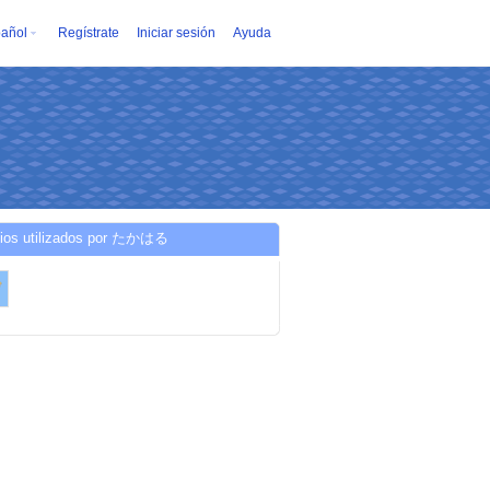
añol
Regístrate
Iniciar sesión
Ayuda
cios utilizados por たかはる