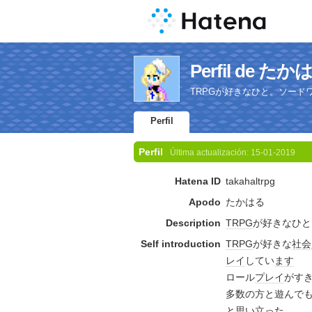
Perfil de たか
TRPGが好きなひと。ソードワ
Perfil
Perfil
Última actualización:
15-01-2019
Hatena ID
takahaltrpg
Apodo
たかはる
Description
TRPG
が好きなひと
Self introduction
TRPG
が好きな
社会
レイ
してい
ます
ロール
プレイ
がす
多数の方と遊んで
と思い立った。