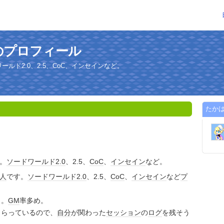
のプロフィール
ールド2.0、2.5、CoC、インセインなど。
たか
。
ソードワールド
2.0
、2.5、
CoC
、
インセイン
など。
人
です。
ソードワールド
2.0
、2.5、
CoC
、
インセイン
など
プ
き。
GM
率多め。
もらっているので、
自分
が関わった
セッション
の
ログ
を残そう