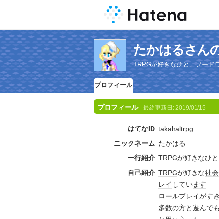
たかはるさん
TRPGが好きなひと。ソードワ
プロフィール
プロフィール
最終更新日:
2019/01/15
はてなID
takahaltrpg
ニックネーム
たかはる
一行紹介
TRPG
が好きなひと
自己紹介
TRPG
が好きな
社会
レイ
してい
ます
ロール
プレイ
がす
多数の方と遊んで