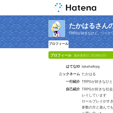
たかはるさん
TRPGが好きなひと。ソードワ
プロフィール
プロフィール
最終更新日:
2019/01/15
はてなID
takahaltrpg
ニックネーム
たかはる
一行紹介
TRPG
が好きなひと
自己紹介
TRPG
が好きな
社会
レイ
してい
ます
ロール
プレイ
がす
多数の方と遊んで