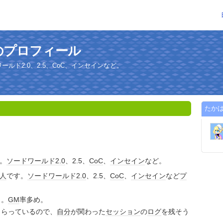
のプロフィール
ールド2.0、2.5、CoC、インセインなど。
たか
。
ソードワールド
2.0
、2.5、
CoC
、
インセイン
など。
人
です。
ソードワールド
2.0
、2.5、
CoC
、
インセイン
など
プ
き。
GM
率多め。
もらっているので、
自分
が関わった
セッション
の
ログ
を残そう