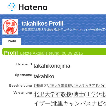
takahikos Profil
野島高彦/北里大学准教授/北里大学入学アドバイザー/博士(工
Profil
Profil
Letzte Aktualisierung:
08.09.2015
Hatena ID
takahikonojima
Spitzname
takahiko
Beschreibung
野島
高彦/
北里大学
准教授
/
北里大学
入学
アドバイ
Vorstellung
北里大学
准教授
/
博士
(
工学
)/
北
イザー
(北里
キャンパス
ナビ