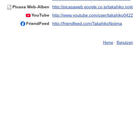
Picasa Web-Alben
http://picasaweb.google.co.jp/takahiko.noj
YouTube
http://www.youtube.com/user/takahiko0422
FriendFeed
http://friendfeed.com/TakahikoNojima
Home
-
Benutzer