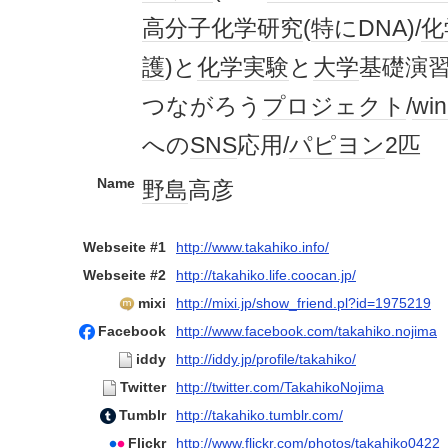
高分子
化学
研究
(
特に
DNA
)/
化
護
)と
化学
実験
と
大学
基礎演習
つながろう
プロジェクト
/
wi
への
SNS
応用/
パピヨン
2匹
Name
野島
高彦
Webseite #1
http://www.takahiko.info/
Webseite #2
http://takahiko.life.coocan.jp/
mixi
http://mixi.jp/show_friend.pl?id=1975219
Facebook
http://www.facebook.com/takahiko.nojima
iddy
http://iddy.jp/profile/takahiko/
Twitter
http://twitter.com/TakahikoNojima
Tumblr
http://takahiko.tumblr.com/
Flickr
http://www.flickr.com/photos/takahiko0422