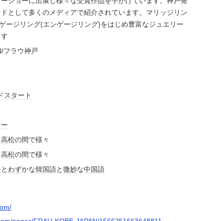
リーショーに出展し様々な受賞作品を手がけています。神戸発
ンドとして多くのメディアで紹介されています。マリッジリン
ンゲージリング(エンゲージリング)をはじめ豊富なジュエリー
ます
PAN/フラウ神戸
ド
スタート
ナー
～
高松
の間で様々
～
高松
の間で様々
語
と
わず
かな
韓国語
と
微妙
な
中国語
com/