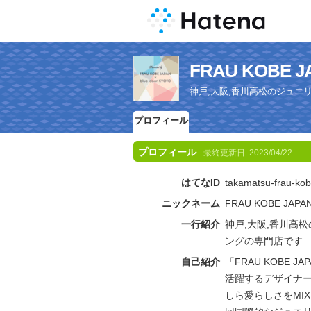
FRAU KOBE
神戸,大阪,香川高松のジュエ
プロフィール
プロフィール
最終更新日:
2023/04/22
はてなID
takamatsu-frau-ko
ニックネーム
FRAU KOBE JAPA
一行紹介
神戸,大阪,香川高
ングの専門店です
自己紹介
「FRAU KOBE
活躍するデザイナ
しら愛らしさをMI