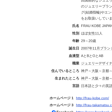
回国際的なジュエ
のジュエリーブラ
グ(結婚指輪)やエ
をお取扱いしてい
氏名
FRAU KOBE JA
性別
ほぼ
女性
11
人
年齢
29～
20歳
誕生日
2007年
11月
ブラン
血液型
AとBとOとAB
職業
ジュエリー
デザイ
住んでいるところ
神戸
～
大阪
～
京都
生まれたところ
神戸
～
大阪
～
京都
言語
日本語
と少々の
英
ホームページ 1
http://frau-kobe.com/
ホームページ 3
http://frau-takamatsu.