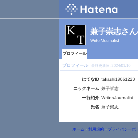
兼子崇志さん
Writer/Journalist
プロフィール
プロフィール
最終更新日:
2024/01/10
はてなID
takashi19861223
ニックネーム
兼子崇志
一行紹介
Writer/Journalist
氏名
兼子崇志
ホーム
-
利用規約
-
プライバシーポ