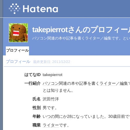
takepierrotさんのプロフィ
パソコン関連の本や記事を書くライター／編集です。と
プロフィール
プロフィール
最終更新日:
2011/12/22
はてなID
takepierrot
一行紹介
パソコン
関連の本や記事を書く
ライター
／
編集
とは知りません。
氏名
沢田竹洋
性別
男です。
年齢
い
つの
間にか
28
になっていました。30歳目前で
職業
ライター
です。