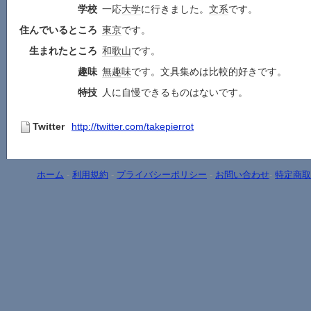
学校
一応
大学
に行きました。
文系
です。
住んでいるところ
東京
です。
生まれたところ
和歌山
です。
趣味
無趣味
です。文具集めは比較的好きです。
特技
人に自慢できるものはないです。
Twitter
http://twitter.com/takepierrot
ホーム
-
利用規約
-
プライバシーポリシー
-
お問い合わせ
-
特定商取