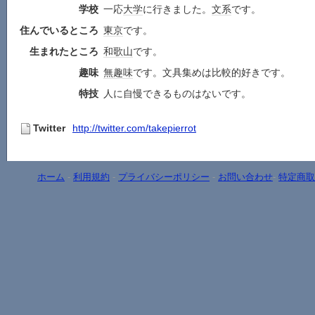
学校
一応
大学
に行きました。
文系
です。
住んでいるところ
東京
です。
生まれたところ
和歌山
です。
趣味
無趣味
です。文具集めは比較的好きです。
特技
人に自慢できるものはないです。
Twitter
http://twitter.com/takepierrot
ホーム
-
利用規約
-
プライバシーポリシー
-
お問い合わせ
-
特定商取