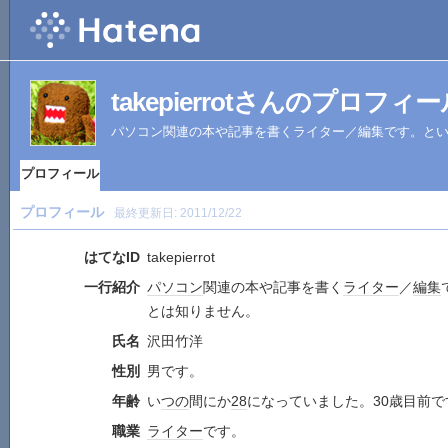
takepierrotさんのプロフィ
パソコン関連の本や記事を書くライター／編集です。と
プロフィール
プロフィール
最終更新日:
2011/12/22
はてなID
takepierrot
一行紹介
パソコン
関連の本や記事を書く
ライター
／
編集
とは知りません。
氏名
沢田竹洋
性別
男です。
年齢
い
つの
間にか
28
になっていました。30歳目前で
職業
ライター
です。