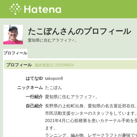
たこぽんさんのプロフィール
愛知県に住むアラフィフ♂。
プロフィール
プロフィール
最終更新日:
2025/09/24
はてなID
takopon8
ニックネーム
たこぽん
一行紹介
愛知県
に住む
アラフィフ
♂。
自己紹介
長野県の上松町出身。愛知県の名古屋近郊在住
市民活動支援センターのスタッフをしています
2021年4月に心筋梗塞を患いカテーテル手術
ます。
ランニング、編み物、レザークラフトが趣味で