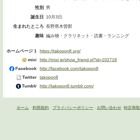
性別
男
誕生日
10月3日
生まれたところ
長野県木曽郡
趣味
編み物
・
クラリネット
・
読書
・
ランニング
ホームページ 1
https://takopon8.org/
mixi
http://mixi.jp/show_friend.pl?id=102718
Facebook
http://facebook.com/takopon8
Twitter
takopon8
Tumblr
http://takopon8.tumblr.com/
ホーム
-
利用規約
-
プライバシーポリシー
-
お問い合わせ
-
特定商取