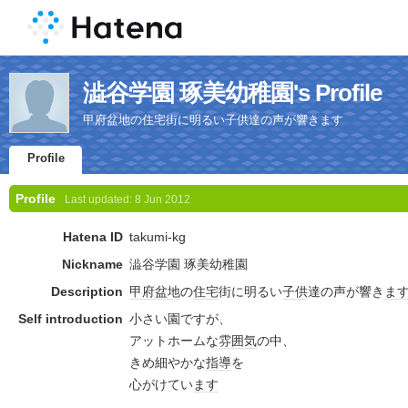
澁谷学園 琢美幼稚園's Profile
甲府盆地の住宅街に明るい子供達の声が響きます
Profile
Profile
Last updated:
8 Jun 2012
Hatena ID
takumi-kg
Nickname
澁谷学園 琢美幼稚園
Description
甲府
盆地
の
住宅
街に明るい
子供
達の声が響き
ま
Self introduction
小さい園ですが、
アットホームな
雰囲気
の中、
きめ細やかな
指導
を
心がけてい
ます