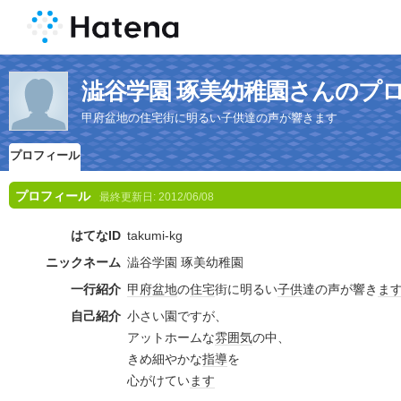
澁谷学園 琢美幼稚園さんのプ
甲府盆地の住宅街に明るい子供達の声が響きます
プロフィール
プロフィール
最終更新日:
2012/06/08
はてなID
takumi-kg
ニックネーム
澁谷学園 琢美幼稚園
一行紹介
甲府
盆地
の
住宅
街に明るい
子供
達の声が響き
ま
自己紹介
小さい園ですが、
アットホームな
雰囲気
の中、
きめ細やかな
指導
を
心がけてい
ます