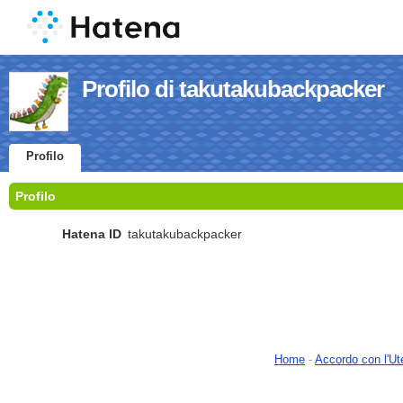
Profilo di takutakubackpacker
Profilo
Profilo
Hatena ID
takutakubackpacker
Home
-
Accordo con l'Ut