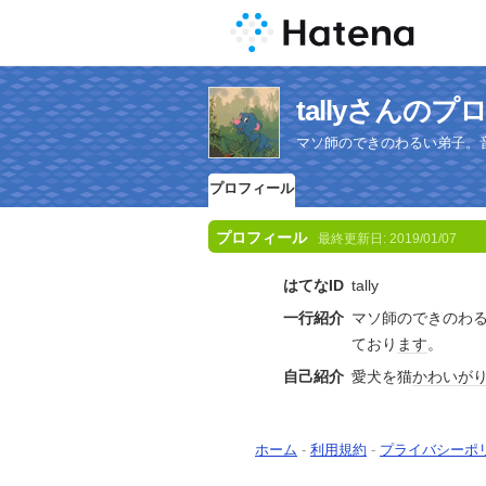
tallyさんの
マソ師のできのわるい弟子。
プロフィール
プロフィール
最終更新日:
2019/01/07
はてなID
tally
一行紹介
マソ師のできのわ
ており
ます
。
自己紹介
愛犬を猫
かわいが
ホーム
-
利用規約
-
プライバシーポ