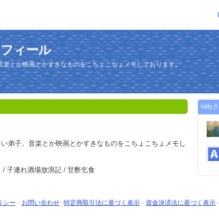
プロフィール
音楽とか映画とかすきなものをこちょこちょメモしております。
tal
るい
弟子
。
音楽
とか
映画
とかすきなものをこちょこちょ
メモ
し
り
/
子連れ
酒場放浪記
/
甘酢
乞食
リシー
-
お問い合わせ
-
特定商取引法に基づく表示
-
資金決済法に基づく表示