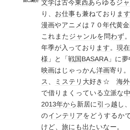
自己紹介
文学
は古今
東西
あらゆる
ジャ
り、
お仕事
も兼ねており
ま
漫画
や
アニメ
は７０
年代
黄金
これまた
ジャンル
を問
わず
年季が入っており
ます
。
現在
様
」と「
戦国BASARA
」に夢
映画
はじゃっかん
洋画
寄り。
ス
、
ミステリ
大好き☆
海
で借りまくっている立派な
2013年
から
新居に
引っ越し
の
インテリア
をどうするか
けど、旅にも出たいなー。