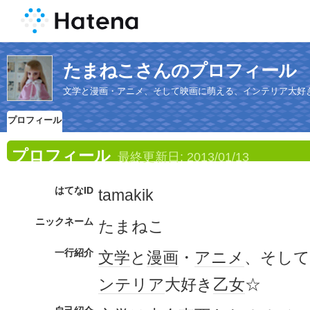
たまねこさんのプロフィール
文学と漫画・アニメ、そして映画に萌える、インテリア大好
プロフィール
プロフィール
最終更新日:
2013/01/13
はてなID
tamakik
ニックネーム
たまねこ
一行紹介
文学
と
漫画
・
アニメ
、そして
ンテリア
大好き
乙女
☆