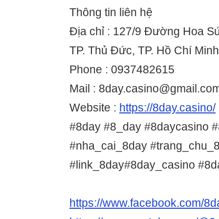
Thông tin liên hệ
Địa chỉ : 127/9 Đường Hoa S
TP. Thủ Đức, TP. Hồ Chí Minh
Phone : 0937482615
Mail : 8day.casino@gmail.co
Website :
https://8day.casino/
#8day #8_day #8daycasino 
#nha_cai_8day #trang_chu_
#link_8day#8day_casino #8
https://www.facebook.com/8d