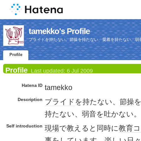
tamekko's Profile
プライドを持たない、節操を持たない、愛着を持たない、弱
Profile
Profile
Last updated:
6 Jul 2009
Hatena ID
tamekko
Description
プライド
を持たない、
節操
持たない、弱音を吐かない。
Self introduction
現場
で教えると同時に
教育
コ
事
をしています。
楽しい
日