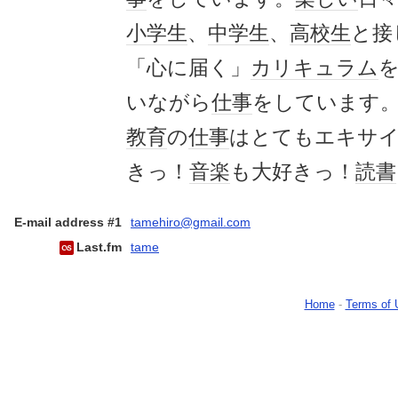
小学生
、
中学生
、
高校生
と接
「心に届く」
カリキュラム
いながら
仕事
をしています
教育
の
仕事
はとてもエキサ
きっ！
音楽
も大好きっ！
読書
E-mail address #1
tamehiro@gmail.com
Last.fm
tame
Home
-
Terms of 