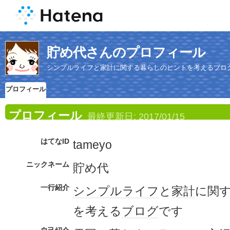
貯め代さんのプロフィール
シンプルライフと家計に関する暮らしのヒントを考えるブロ
プロフィール
プロフィール
最終更新日:
2017/01/15
はてなID
tameyo
ニックネーム
貯め代
一行紹介
シンプルライフ
と
家計
に関
を考える
ブログ
です