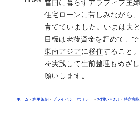
自己紹介
雪国
に暮らす
アラフィフ
主
住宅ローン
に苦しみながら
育てていました。いまは夫
目標
は老後
資金
を貯めて、で
東南アジア
に
移住
すること
を
実践
して
生前
整理もめざ
し
願い
しま
す。
ホーム
-
利用規約
-
プライバシーポリシー
-
お問い合わせ
-
特定商取