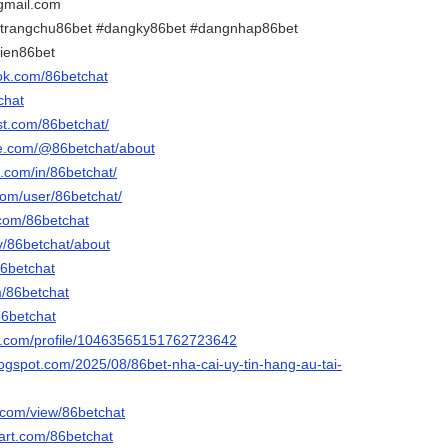
gmail.com
#trangchu86bet #dangky86bet #dangnhap86bet
tien86bet
ok.com/86betchat
chat
st.com/86betchat/
be.com/@86betchat/about
n.com/in/86betchat/
com/user/86betchat/
.com/86betchat
tv/86betchat/about
86betchat
m/86betchat
86betchat
er.com/profile/10463565151762723642
logspot.com/2025/08/86bet-nha-cai-uy-tin-hang-au-tai-
e.com/view/86betchat
tart.com/86betchat