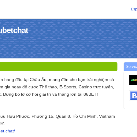
Esp
ubetchat
Servic
tín hàng đầu tại Châu Âu, mang đến cho bạn trải nghiệm cá
m gia ngay để cược Thể thao, E-Sports, Casino trực tuyến,
 Đừng bỏ lỡ cơ hội giải trí và thắng lớn tại 86BET!
 Lưu Hữu Phước, Phường 15, Quận 8, Hồ Chí Minh, Vietnam
.91
bet.chat/