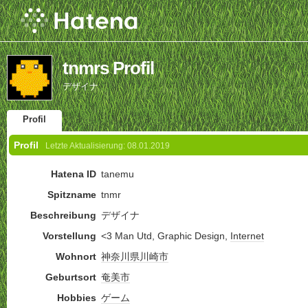
tnmrs Profil
デザイナ
Profil
Profil
Letzte Aktualisierung:
08.01.2019
Hatena ID
tanemu
Spitzname
tnmr
Beschreibung
デザイナ
Vorstellung
<3 Man Utd, Graphic Design,
Internet
Wohnort
神奈川県
川崎市
Geburtsort
奄美市
Hobbies
ゲーム