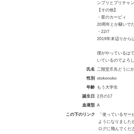
ンプリとプリチャ
【その他】
・星のカービィ
20周年とか騒いで
・22/7
2019年末辺りか
僕がやっているはて
いているのでよろし
氏名
二階堂
爪先どうに
性別
otokonoko
年齢
もう大学生
誕生日
2月
の
17
血液型
A
この下のリンク
「使っている
サー
ようになりました
ログ
に飛んでくだ