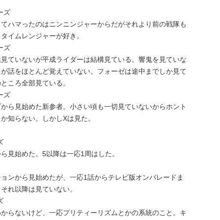
ーズ
してハマったのはニンニンジャーからだがそれより前の戦隊も
。タイムレンジャーが好き。
ーズ
然見ていないが平成ライダーは結構見ている。響鬼を見ていな
たが話をほとんど覚えていない。フォーゼは途中までしか見て
のところ全部見ている。
ーズ
ブから見始めた新参者。小さい頃も一切見ていないからホント
しか知らない。しかしXは見た。
ズ
ら見始めた。5以降は一応1周はした。
ションから見始めたが、一応1話からテレビ版オンパレードま
。それ以降は見ていない。
ズ
わからないけど、一応プリティーリズムとかの系統のこと。キ