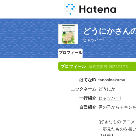
どうにかさん
ヒャッハー!
プロフィール
プロフィール
最終更新日:
2022/07/23
はてなID
tanosinakama
ニックネーム
どうにか
一行紹介
ヒャッハー
!
自己紹介
男の子からチキン
(好きなもの:アニメ
一応見たものを書