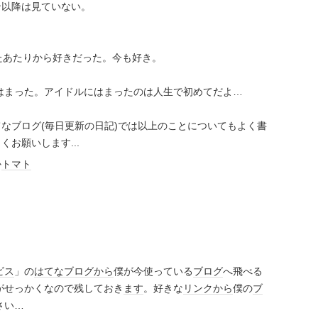
ン以降は見ていない。
たあたりから好きだった。今も好き。
らはまった。アイドルにはまったのは人生で初めてだよ…
なブログ(毎日更新の日記)では以上のことについてもよく書
くお願いします...
か
トマト
ビス
」の
はてなブログ
から
僕が今使っている
ブログ
へ飛べる
がせっかくなので残しておき
ます
。好きな
リンク
から
僕の
ブ
さい…