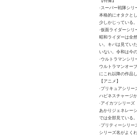
【特撮】
·スーパー戦隊シリ
本格的にオタクと
少しかじっている
·仮面ライダーシリ
昭和ライダーは全
い。キバは見てい
いない。令和は今
·ウルトラマンシリ
ウルトラマンオー
にこれ以降の作品
【アニメ】
·プリキュアシリー
ハピネスチャージか
·アイカツシリーズ
あかりジェネレー
では全部見ている
·プリティーシリー
シリーズ名がよく