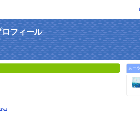
プロフィール
あー
0aya