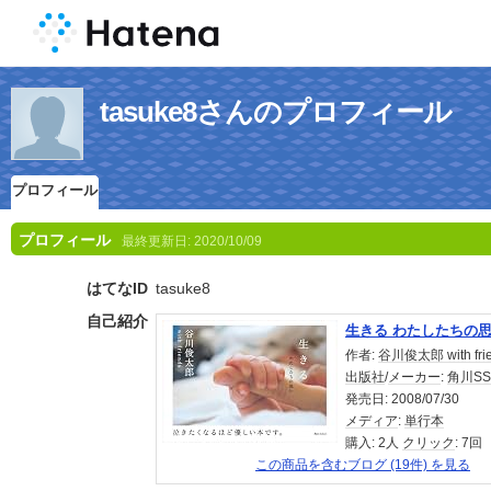
tasuke8さんのプロフィール
プロフィール
プロフィール
最終更新日:
2020/10/09
はてなID
tasuke8
自己紹介
生きる わたしたちの
作者:
谷川俊太郎 with fri
出版社
/
メーカー
:
角川S
発売日:
2008/07/30
メディア
:
単行本
購入
: 2人
クリック
: 7回
この商品を含むブログ (19件) を見る