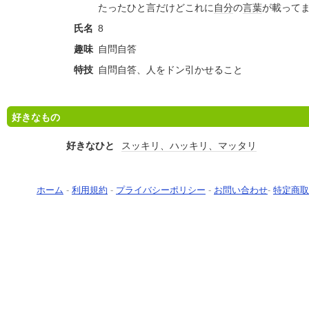
たったひと言だけどこれに
自分
の
言葉
が載って
氏名
8
趣味
自問自答
特技
自問自答、人をドン引かせること
好きなもの
好きなひと
スッキリ、ハッキリ、マッタリ
ホーム
-
利用規約
-
プライバシーポリシー
-
お問い合わせ
-
特定商取