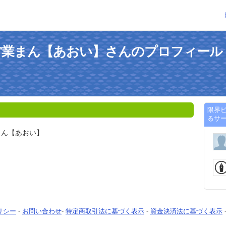
営業まん【あおい】さんのプロフィール
限界
るサ
まん【あおい】
リシー
-
お問い合わせ
-
特定商取引法に基づく表示
-
資金決済法に基づく表示