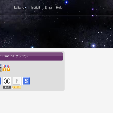
Italiano
Iscriviti
Entra
Help
izi usati da タッツン