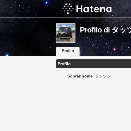
Profilo di タ
Profilo
Profilo
Soprannome
タッツン