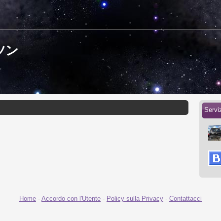
ッツン
Serv
Home
-
Accordo con l'Utente
-
Policy sulla Privacy
-
Contattacci