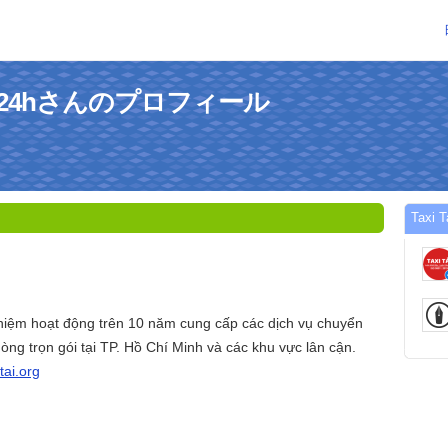
á Rẻ 24hさんのプロフィール
Taxi
nghiệm hoạt động trên 10 năm cung cấp các dịch vụ chuyển
ng trọn gói tại TP. Hồ Chí Minh và các khu vực lân cận.
itai.org