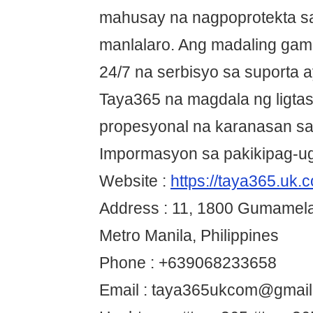
mahusay na nagpoprotekta s
manlalaro. Ang madaling gamit
24/7 na serbisyo sa suporta 
Taya365 na magdala ng ligtas
propesyonal na karanasan sa
Impormasyon sa pakikipag-u
Website :
https://taya365.uk.
Address : 11, 1800 Gumamela 
Metro Manila, Philippines
Phone : +639068233658
Email : taya365ukcom@gmai