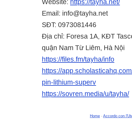
Website:
https://tayha.net/
Email: info@tayha.net
SĐT: 0973081446
Địa chỉ: Foresa 1A, KĐT Tas
quận Nam Từ Liêm, Hà Nội
https://files.fm/tayha/info
https://app.scholasticahq.co
pin-lithium-superv
https://sovren.media/u/tayha/
Home
-
Accordo con l'Ut