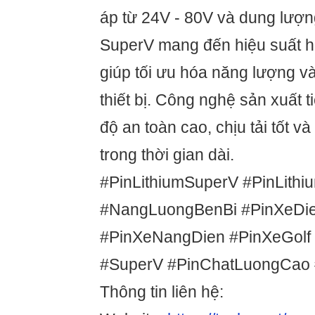
áp từ 24V - 80V và dung lượn
SuperV mang đến hiệu suất 
giúp tối ưu hóa năng lượng và
thiết bị. Công nghệ sản xuất ti
độ an toàn cao, chịu tải tốt v
trong thời gian dài.
#PinLithiumSuperV #PinLithi
#NangLuongBenBi #PinXeDi
#PinXeNangDien #PinXeGolf
#SuperV #PinChatLuongCao
Thông tin liên hệ: