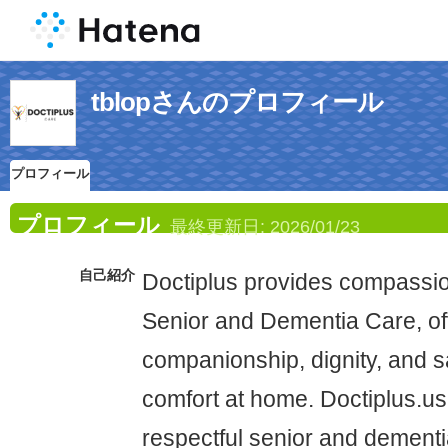
tblopさんのプロフィール
プロフィール
プロフィール
最終更新日:
2026/01/23
自己紹介
Doctiplus provides compassio
Senior and Dementia Care, off
companionship, dignity, and s
comfort at home. Doctiplus.us 
respectful senior and dement