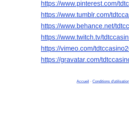
https://www.pinterest.com/tdt
https://www.tumblr.com/tdtcc
https://www.behance.net/tdtc
https://www.twitch.tv/tdtccas
https://vimeo.com/tdtccasino
https://gravatar.com/tdtccasi
Accueil
-
Conditions d'utilisatio