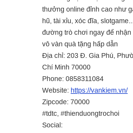
thưởng online đỉnh cao như g
hũ, tài xỉu, xóc đĩa, slotgame.
đường trò chơi ngay để nhận
vô vàn quà tặng hấp dẫn
Địa chỉ: 203 Đ. Gia Phú, Phư
Chí Minh 70000
Phone: 0858311084
Website:
https://vankiem.vn/
Zipcode: 70000
#tdtc, #thienduongtrochoi
Social: