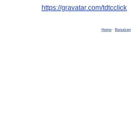
https://gravatar.com/tdtcclick
Home
-
Benutzer