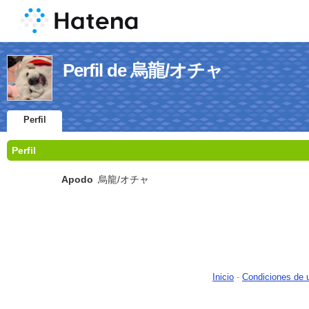
Perfil de 烏龍/オチャ
Perfil
Perfil
Apodo
烏龍/オチャ
Inicio
-
Condiciones de 