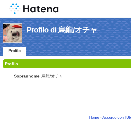
Profilo di 烏龍/オチャ
Profilo
Profilo
Soprannome
烏龍/オチャ
Home
-
Accordo con l'Ut