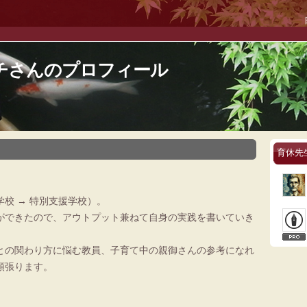
チさんのプロフィール
育休先
校 → 特別支援学校）。
ができたので、アウトプット兼ねて自身の実践を書いていき
との関わり方に悩む教員、子育て中の親御さんの参考になれ
頑張ります。