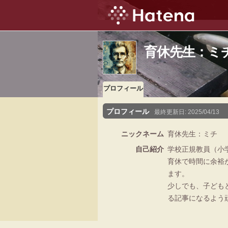
育休先生：ミ
プロフィール
プロフィール
最終更新日:
2025/04/13
ニックネーム
育休先生：ミチ
自己紹介
学校正規教員（小学
育休で時間に余裕
ます。
少しでも、子ども
る記事になるよう