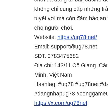
không chỉ cung cấp những trải
tuyệt vời mà còn đảm bảo an 
cho người chơi.
Website:
https://ug78.net/
Email: support@ug78.net
SĐT: 0783475682
Địa chỉ: 143/11 Cô Giang, C
Minh, Việt Nam
Hashtag: #ug78 #ug78net #
#dangnhapug78 #conggame
https://x.com/ug78net