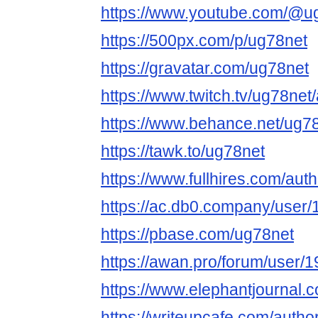
https://www.youtube.com/@u
https://500px.com/p/ug78net
https://gravatar.com/ug78net
https://www.twitch.tv/ug78net
https://www.behance.net/ug7
https://tawk.to/ug78net
https://www.fullhires.com/aut
https://ac.db0.company/user
https://pbase.com/ug78net
https://awan.pro/forum/user/
https://www.elephantjournal.c
https://writeupcafe.com/autho