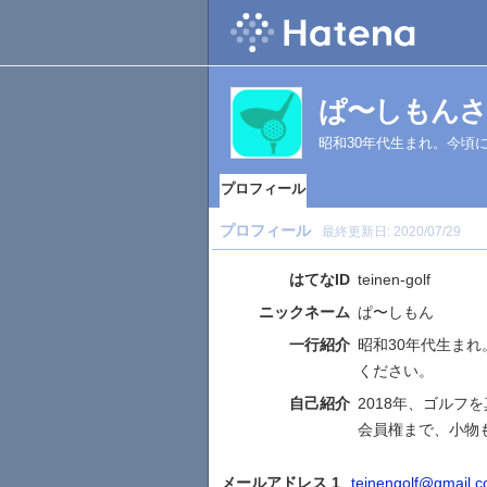
ぱ〜しもん
昭和30年代生まれ。今頃
プロフィール
プロフィール
最終更新日:
2020/07/29
はてなID
teinen-golf
ニックネーム
ぱ〜しもん
一行紹介
昭和30年代生ま
ください。
自己紹介
2018年、ゴル
会員権まで、小物
メールアドレス 1
teinengolf@gmail.