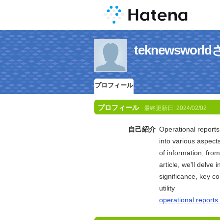
teknewswo
プロフィール
プロフィール
最終更新日:
2024/02/02
自己紹介
Operational reports
into various aspect
of information, fro
article, we'll delve 
significance, key c
utility
operational report