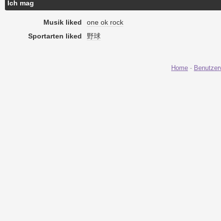
Ich mag
Musik liked
one ok rock
Sportarten liked
野球
Home
-
Benutzer