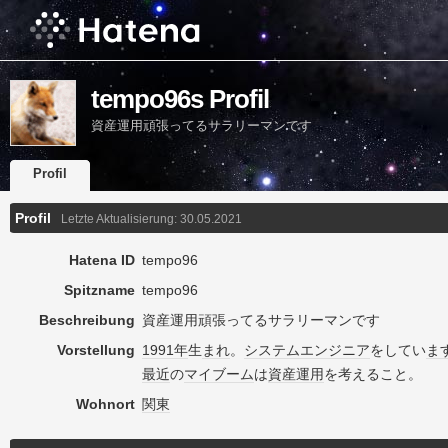
tempo96s Profil
資産運用頑張ってるサラリーマンです
Profil
Profil
Letzte Aktualisierung:
30.05.2021
Hatena ID
tempo96
Spitzname
tempo96
Beschreibung
資産運用頑張ってるサラリーマンです
Vorstellung
1991年
生
まれ
。
システムエンジニア
をしてい
ま
最近
の
マイブーム
は
資産
運用
を考えること。
Wohnort
関東