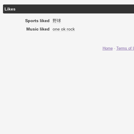
Likes
Sports liked
野球
Music liked
one ok rock
Home
-
Terms of 