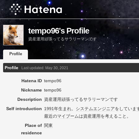
tempo96's Profile
資産運用頑張ってるサラリーマンです
Profile
Profile
Last updated:
May 30, 2021
Hatena ID
tempo96
Nickname
tempo96
Description
資産運用頑張ってるサラリーマンです
Self introduction
1991年
生
まれ
。
システムエンジニア
をしてい
ま
最近
の
マイブーム
は
資産
運用
を考えること。
Place of
関東
residence