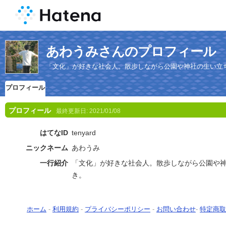
あわうみさんのプロフィール
「文化」が好きな社会人。散歩しながら公園や神社の生い立
プロフィール
プロフィール
最終更新日:
2021/01/08
はてなID
tenyard
ニックネーム
あわうみ
一行紹介
「文化」が好きな社会人。散歩しながら公園や
き。
ホーム
-
利用規約
-
プライバシーポリシー
-
お問い合わせ
-
特定商取