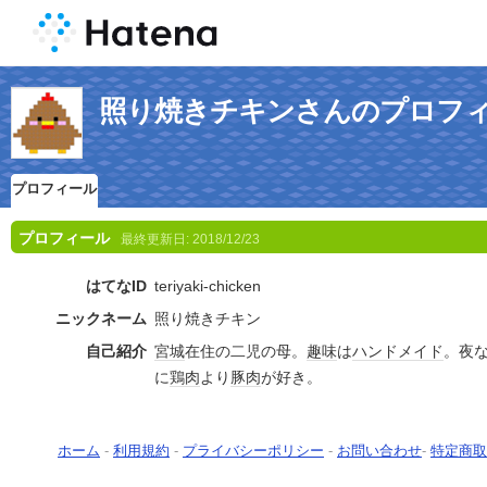
照り焼きチキンさんのプロフ
プロフィール
プロフィール
最終更新日:
2018/12/23
はてなID
teriyaki-chicken
ニックネーム
照り焼きチキン
自己紹介
宮城
在住の二児の母。
趣味
は
ハンドメイド
。夜
に
鶏肉
より
豚肉
が好き。
ホーム
-
利用規約
-
プライバシーポリシー
-
お問い合わせ
-
特定商取