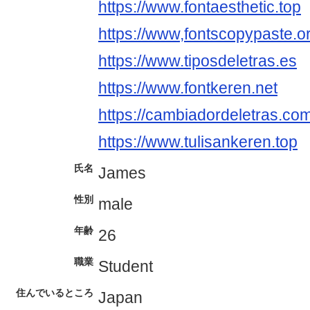
https://www.fontaesthetic.top
https://www,fontscopypaste.o
https://www.tiposdeletras.es
https://www.fontkeren.net
https://cambiadordeletras.co
https://www.tulisankeren.top
氏名
James
性別
male
年齢
26
職業
Student
住んでいるところ
Japan