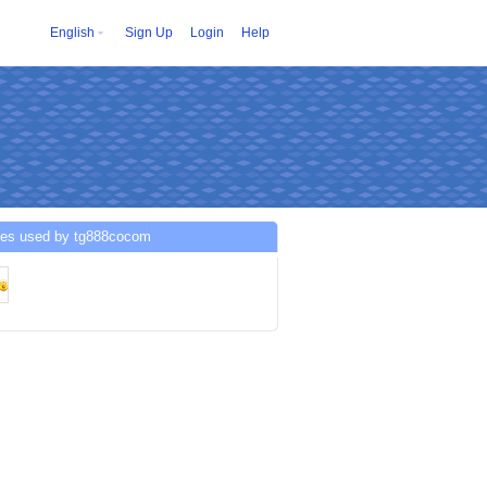
English
Sign Up
Login
Help
ces used by tg888cocom