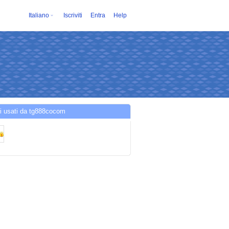
Italiano
Iscriviti
Entra
Help
i usati da tg888cocom