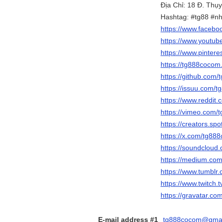
Địa Chỉ: 18 Đ. Thụ
Hashtag: #tg88 #n
https://www.faceb
https://www.youtu
https://www.pinter
https://tg888cocom
https://github.com
https://issuu.com/
https://www.reddit
https://vimeo.com/
https://creators.s
https://x.com/tg88
https://soundcloud
https://medium.co
https://www.tumblr
https://www.twitch.
https://gravatar.c
E-mail address #1
tg888cocom@gmai