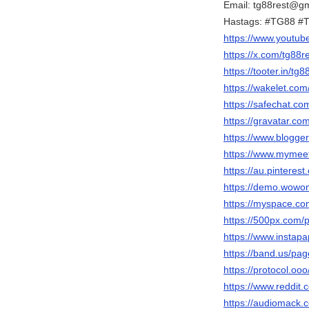
Email: tg88rest@g
Hastags: #TG88 #T
https://www.youtu
https://x.com/tg88r
https://tooter.in/tg8
https://wakelet.co
https://safechat.co
https://gravatar.co
https://www.blogg
https://www.mymee
https://au.pinterest
https://demo.wowo
https://myspace.co
https://500px.com/p
https://www.instap
https://band.us/pa
https://protocol.ooo
https://www.reddit.
https://audiomack.