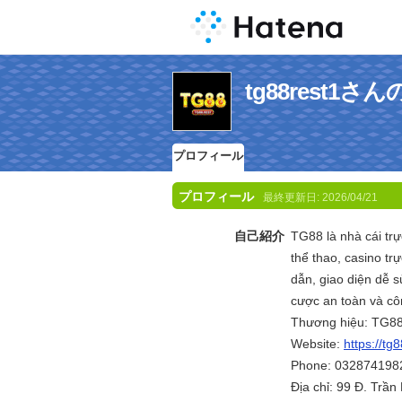
tg88rest1
プロフィール
プロフィール
最終更新日:
2026/04/21
自己紹介
TG88 là nhà cái tr
thể thao, casino tr
dẫn, giao diện dễ 
cược an toàn và cô
Thương hiệu: TG8
Website:
https://tg8
Phone: 032874198
Địa chỉ: 99 Đ. Trầ