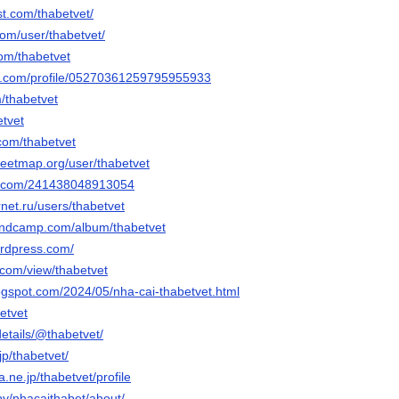
st.com/thabetvet/
com/user/thabetvet/
com/thabetvet
er.com/profile/05270361259795955933
m/thabetvet
etvet
.com/thabetvet
reetmap.org/user/thabetvet
rm.com/241438048913054
rnet.ru/users/thabetvet
bandcamp.com/album/thabetvet
ordpress.com/
e.com/view/thabetvet
logspot.com/2024/05/nha-cai-thabetvet.html
betvet
details/@thabetvet/
jp/thabetvet/
a.ne.jp/thabetvet/profile
by/nhacaithabet/about/