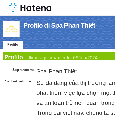
Profilo di Spa Phan Thiết
Profilo
Profilo
Ultimo aggiornamento:
06/feb/2024
Soprannome
Spa Phan Thiết
Self introduction
Sự đa dạng của thị trường l
phát triển, việc lựa chọn một 
và an toàn trở nên quan trọng
Trong bài viết này, chúng ta 