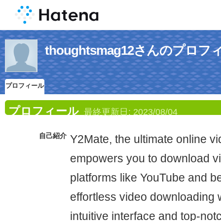
thoughtsmag12さんのプロフ
プロフィール
プロフィール
最終更新日:
2023/08/04
自己紹介
Y2Mate, the ultimate online v
empowers you to download vi
platforms like YouTube and b
effortless video downloading 
intuitive interface and top-notc