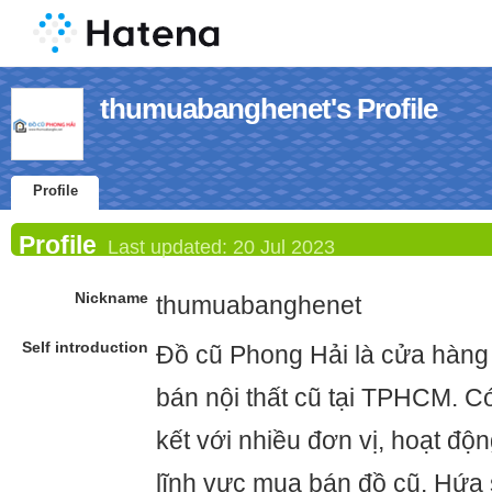
thumuabanghenet's Profile
Profile
Profile
Last updated:
20 Jul 2023
Nickname
thumuabanghenet
Self introduction
Đồ cũ Phong Hải là cửa hàng
bán nội thất cũ tại TPHCM. Có
kết với nhiều đơn vị, hoạt độ
lĩnh vực mua bán đồ cũ. Hứa